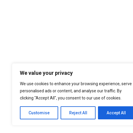
Temos por Missão desempenhar a noss
We value your privacy
cultura organizacional, dando sempre
nos atualizados face ao estado da a
We use cookies to enhance your browsing experience, serve
níveis de eficiência e de elevado d
personalised ads or content, and analyse our traffic. By
nossa larga experiência são f
clicking "Accept All", you consent to our use of cookies.
Customise
Reject All
Accept All
© 2021 ASEP Engeneering. All Rights Reserved