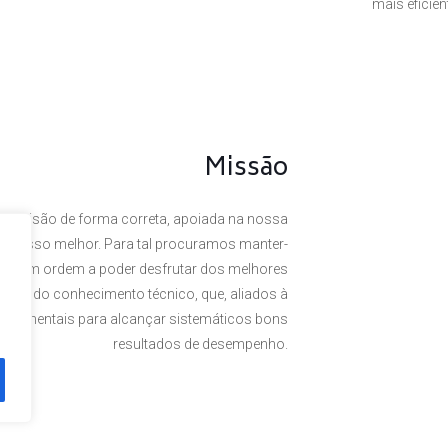
mais eficie
Missão
a visão de forma correta, apoiada na nossa
 o nosso melhor. Para tal procuramos manter-
rte, em ordem a poder desfrutar dos melhores
omínio do conhecimento técnico, que, aliados à
undamentais para alcançar sistemáticos bons
resultados de desempenho.
. Powered by
Plexit