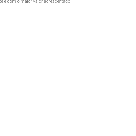
nte e com o maior valor acrescentado.