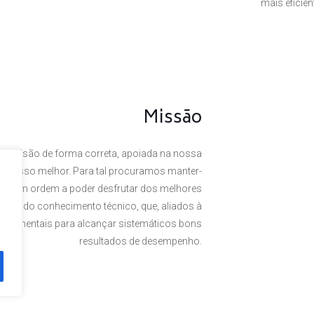
mais eficie
Missão
a visão de forma correta, apoiada na nossa
 o nosso melhor. Para tal procuramos manter-
rte, em ordem a poder desfrutar dos melhores
omínio do conhecimento técnico, que, aliados à
undamentais para alcançar sistemáticos bons
resultados de desempenho.
. Powered by
Plexit