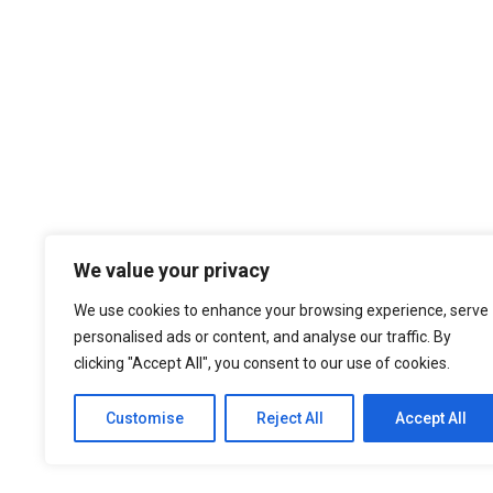
Temos por Missão desempenhar a noss
We value your privacy
cultura organizacional, dando sempre
nos atualizados face ao estado da a
We use cookies to enhance your browsing experience, serve
níveis de eficiência e de elevado d
personalised ads or content, and analyse our traffic. By
nossa larga experiência são f
clicking "Accept All", you consent to our use of cookies.
Customise
Reject All
Accept All
© 2021 ASEP Engeneering. All Rights Reserved