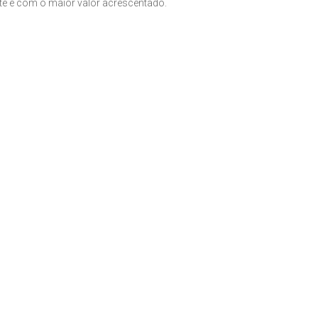
nte e com o maior valor acrescentado.