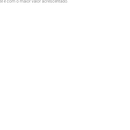
nte e com o maior valor acrescentado.