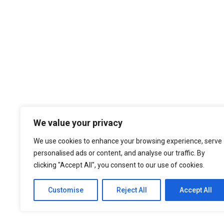
Temos por Missão desempenhar a noss
We value your privacy
cultura organizacional, dando sempre
nos atualizados face ao estado da a
We use cookies to enhance your browsing experience, serve
níveis de eficiência e de elevado d
personalised ads or content, and analyse our traffic. By
nossa larga experiência são f
clicking "Accept All", you consent to our use of cookies.
Customise
Reject All
Accept All
© 2021 ASEP Engeneering. All Rights Reserved