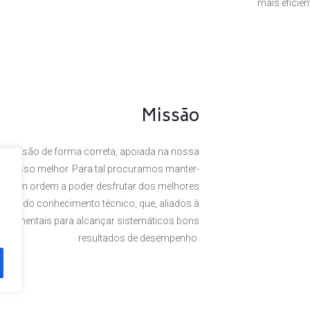
mais eficie
Missão
a visão de forma correta, apoiada na nossa
 o nosso melhor. Para tal procuramos manter-
rte, em ordem a poder desfrutar dos melhores
omínio do conhecimento técnico, que, aliados à
undamentais para alcançar sistemáticos bons
resultados de desempenho.
. Powered by
Plexit