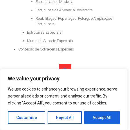
Estruturas de Madeira
Estruturas de Alvenaria Resistente
Reabilitação, Reparação, Reforço e Ampliações
Estruturais
Estruturas Especiais
Muros de Suporte Especiais
Conceção de Cofragens Especiais
We value your privacy
© 2021 ASEP Engeneering. All Rights Reserved. Powered by
Plexit
We use cookies to enhance your browsing experience, serve
personalised ads or content, and analyse our traffic. By
clicking "Accept All", you consent to our use of cookies.
Customise
Reject All
Accept All