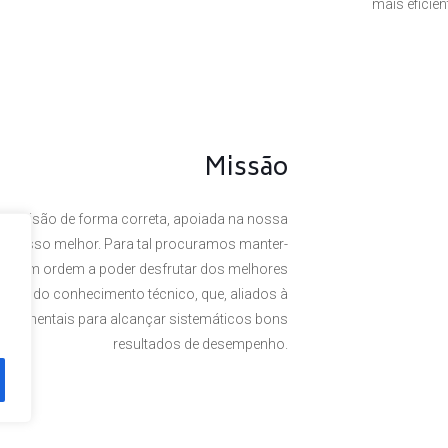
mais eficie
Missão
a visão de forma correta, apoiada na nossa
 o nosso melhor. Para tal procuramos manter-
rte, em ordem a poder desfrutar dos melhores
omínio do conhecimento técnico, que, aliados à
undamentais para alcançar sistemáticos bons
resultados de desempenho.
. Powered by
Plexit