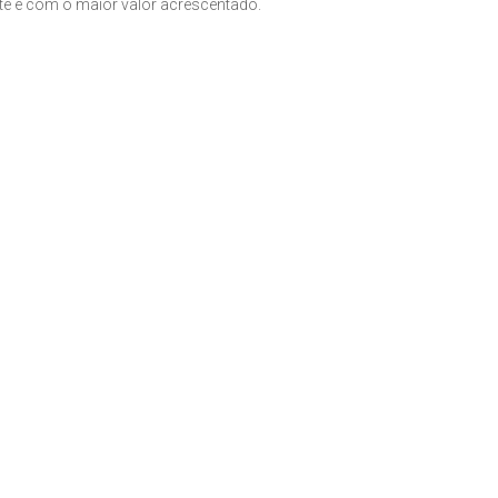
nte e com o maior valor acrescentado.