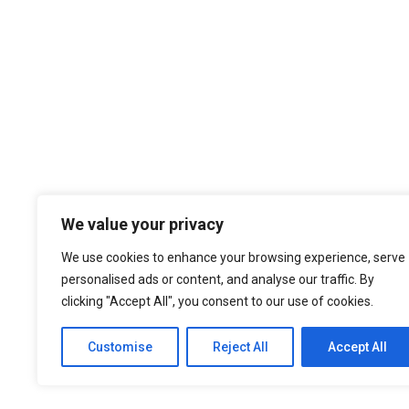
Temos por Missão desempenhar a noss
We value your privacy
cultura organizacional, dando sempre
nos atualizados face ao estado da a
We use cookies to enhance your browsing experience, serve
níveis de eficiência e de elevado d
personalised ads or content, and analyse our traffic. By
nossa larga experiência são f
clicking "Accept All", you consent to our use of cookies.
Customise
Reject All
Accept All
© 2021 ASEP Engeneering. All Rights Reserved