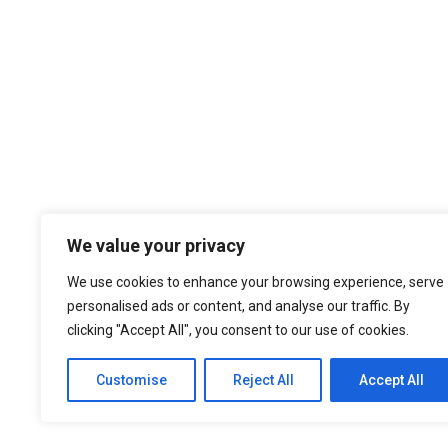
Temos por Missão desempenhar a noss
We value your privacy
cultura organizacional, dando sempre
nos atualizados face ao estado da a
We use cookies to enhance your browsing experience, serve
níveis de eficiência e de elevado d
personalised ads or content, and analyse our traffic. By
nossa larga experiência são f
clicking "Accept All", you consent to our use of cookies.
Customise
Reject All
Accept All
© 2021 ASEP Engeneering. All Rights Reserved