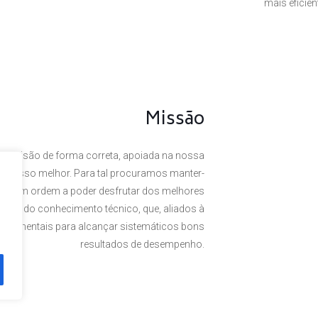
mais eficie
Missão
a visão de forma correta, apoiada na nossa
 o nosso melhor. Para tal procuramos manter-
rte, em ordem a poder desfrutar dos melhores
omínio do conhecimento técnico, que, aliados à
undamentais para alcançar sistemáticos bons
resultados de desempenho.
. Powered by
Plexit