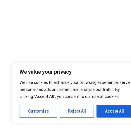
Temos por Missão desempenhar a noss
We value your privacy
cultura organizacional, dando sempre
nos atualizados face ao estado da a
We use cookies to enhance your browsing experience, serve
níveis de eficiência e de elevado d
personalised ads or content, and analyse our traffic. By
nossa larga experiência são f
clicking "Accept All", you consent to our use of cookies.
Customise
Reject All
Accept All
© 2021 ASEP Engeneering. All Rights Reserved