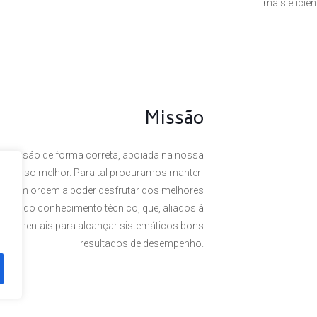
mais eficie
Missão
a visão de forma correta, apoiada na nossa
 o nosso melhor. Para tal procuramos manter-
rte, em ordem a poder desfrutar dos melhores
omínio do conhecimento técnico, que, aliados à
undamentais para alcançar sistemáticos bons
resultados de desempenho.
. Powered by
Plexit