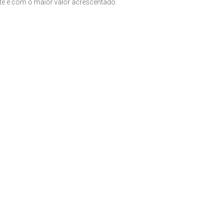
nte e com o maior valor acrescentado.