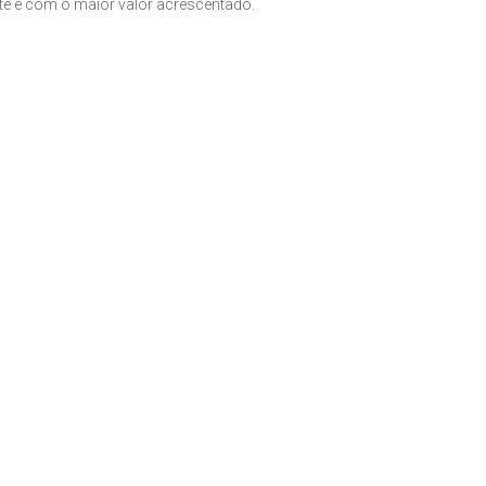
nte e com o maior valor acrescentado.