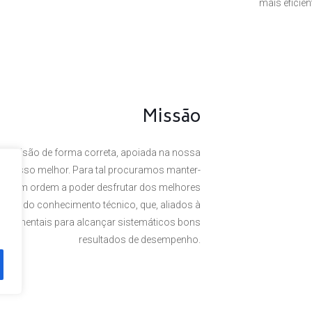
mais eficie
Missão
a visão de forma correta, apoiada na nossa
 o nosso melhor. Para tal procuramos manter-
rte, em ordem a poder desfrutar dos melhores
omínio do conhecimento técnico, que, aliados à
undamentais para alcançar sistemáticos bons
resultados de desempenho.
. Powered by
Plexit