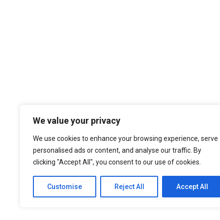
Temos por Missão desempenhar a noss
We value your privacy
cultura organizacional, dando sempre
nos atualizados face ao estado da a
We use cookies to enhance your browsing experience, serve
níveis de eficiência e de elevado d
personalised ads or content, and analyse our traffic. By
nossa larga experiência são f
clicking "Accept All", you consent to our use of cookies.
Customise
Reject All
Accept All
© 2021 ASEP Engeneering. All Rights Reserved