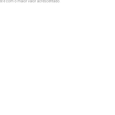
nte e com o maior valor acrescentado.