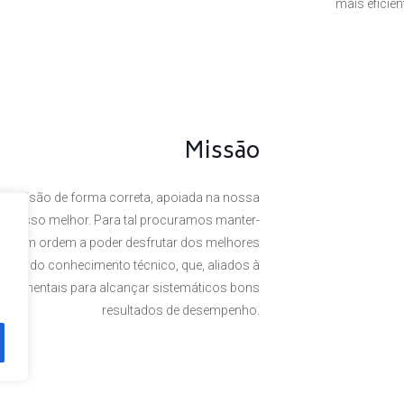
mais eficie
Missão
a visão de forma correta, apoiada na nossa
 o nosso melhor. Para tal procuramos manter-
rte, em ordem a poder desfrutar dos melhores
omínio do conhecimento técnico, que, aliados à
undamentais para alcançar sistemáticos bons
resultados de desempenho.
. Powered by
Plexit