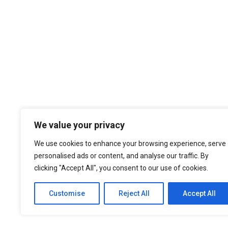
Temos por Missão desempenhar a noss
We value your privacy
cultura organizacional, dando sempre
nos atualizados face ao estado da a
We use cookies to enhance your browsing experience, serve
níveis de eficiência e de elevado d
personalised ads or content, and analyse our traffic. By
nossa larga experiência são f
clicking "Accept All", you consent to our use of cookies.
Customise
Reject All
Accept All
© 2021 ASEP Engeneering. All Rights Reserved