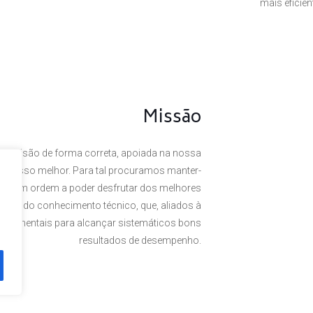
mais eficie
Missão
a visão de forma correta, apoiada na nossa
 o nosso melhor. Para tal procuramos manter-
rte, em ordem a poder desfrutar dos melhores
omínio do conhecimento técnico, que, aliados à
undamentais para alcançar sistemáticos bons
resultados de desempenho.
. Powered by
Plexit