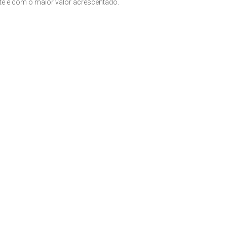
nte e com o maior valor acrescentado.