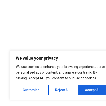
Temos por Missão desempenhar a noss
We value your privacy
cultura organizacional, dando sempre
nos atualizados face ao estado da a
We use cookies to enhance your browsing experience, serve
níveis de eficiência e de elevado d
personalised ads or content, and analyse our traffic. By
nossa larga experiência são f
clicking "Accept All", you consent to our use of cookies.
Customise
Reject All
Accept All
© 2021 ASEP Engeneering. All Rights Reserved