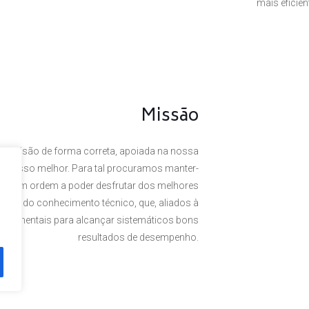
mais eficie
Missão
a visão de forma correta, apoiada na nossa
 o nosso melhor. Para tal procuramos manter-
rte, em ordem a poder desfrutar dos melhores
omínio do conhecimento técnico, que, aliados à
undamentais para alcançar sistemáticos bons
resultados de desempenho.
. Powered by
Plexit