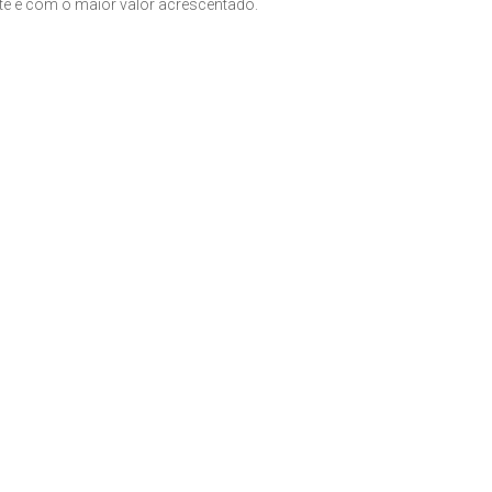
nte e com o maior valor acrescentado.