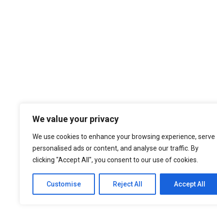
Temos por Missão desempenhar a noss
We value your privacy
cultura organizacional, dando sempre
nos atualizados face ao estado da a
We use cookies to enhance your browsing experience, serve
níveis de eficiência e de elevado d
personalised ads or content, and analyse our traffic. By
nossa larga experiência são f
clicking "Accept All", you consent to our use of cookies.
Customise
Reject All
Accept All
© 2021 ASEP Engeneering. All Rights Reserved