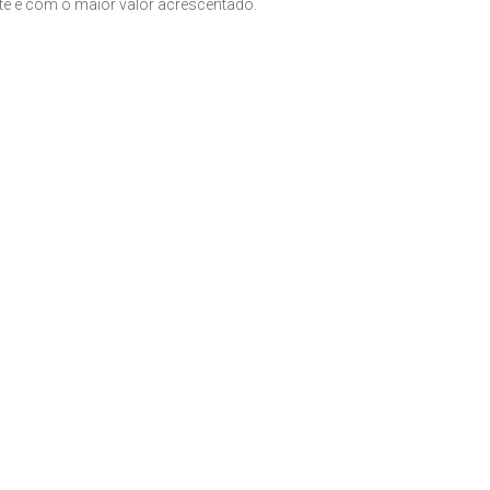
nte e com o maior valor acrescentado.