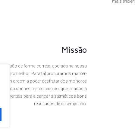
mais eficie
Missão
a visão de forma correta, apoiada na nossa
 o nosso melhor. Para tal procuramos manter-
rte, em ordem a poder desfrutar dos melhores
omínio do conhecimento técnico, que, aliados à
undamentais para alcançar sistemáticos bons
resultados de desempenho.
. Powered by
Plexit