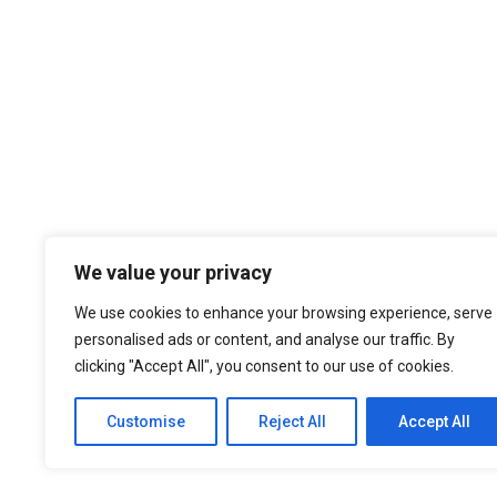
Temos por Missão desempenhar a noss
We value your privacy
cultura organizacional, dando sempre
nos atualizados face ao estado da a
We use cookies to enhance your browsing experience, serve
níveis de eficiência e de elevado d
personalised ads or content, and analyse our traffic. By
nossa larga experiência são f
clicking "Accept All", you consent to our use of cookies.
Customise
Reject All
Accept All
© 2021 ASEP Engeneering. All Rights Reserved