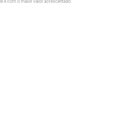
nte e com o maior valor acrescentado.