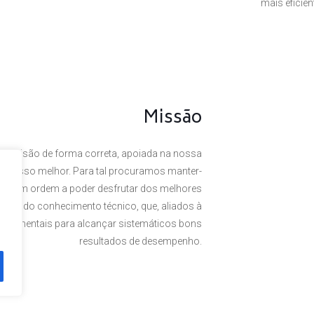
mais eficie
Missão
a visão de forma correta, apoiada na nossa
 o nosso melhor. Para tal procuramos manter-
rte, em ordem a poder desfrutar dos melhores
omínio do conhecimento técnico, que, aliados à
undamentais para alcançar sistemáticos bons
resultados de desempenho.
. Powered by
Plexit