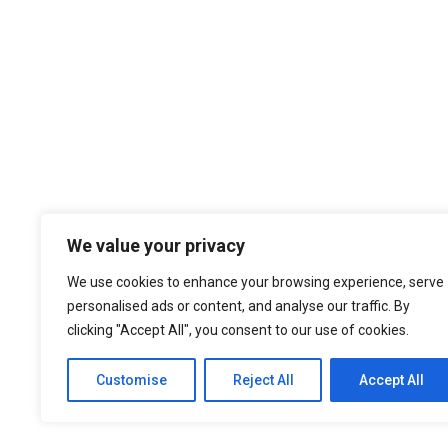
Temos por Missão desempenhar a noss
We value your privacy
cultura organizacional, dando sempre
nos atualizados face ao estado da a
We use cookies to enhance your browsing experience, serve
níveis de eficiência e de elevado d
personalised ads or content, and analyse our traffic. By
nossa larga experiência são f
clicking "Accept All", you consent to our use of cookies.
Customise
Reject All
Accept All
© 2021 ASEP Engeneering. All Rights Reserved